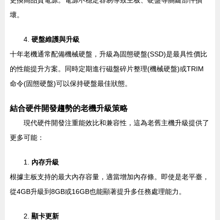
更換高品質電源。電源不穩定容易導致主板、硬盤等關鍵部件損
壞。
4.
硬盤維護與升級
十年老機通常配備機械硬盤，升級為固態硬盤(SSD)是最具性價比
的性能提升方案。同時定期進行磁盤碎片整理(機械硬盤)或TRIM
命令(固態硬盤)可以保持硬盤最佳狀態。
結合硬件開發趨勢的老機升級策略
現代硬件開發注重能效比和兼容性，這為老舊主機升級提供了
更多可能：
1.
內存升級
根據主板支持的最大內存容量，適當增加內存條。即使是老平臺，
從4GB升級到8GB或16GB也能顯著提升多任務處理能力。
2.
顯卡更新