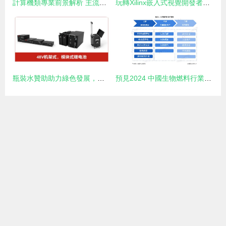
計算機類專業前景解析 主流專業、擇校指南與硬件開發干貨
玩轉Xilinx嵌入式視覺開發者專區 賦能視覺系統開發，化繁為簡
瓶裝水贊助助力綠色發展，衡陽瑞達電源重點支持2021中國儲能發展高峰論壇暨企業家年會
預見2024 中國生物燃料行業全景圖譜與計算機硬件開發的融合機遇