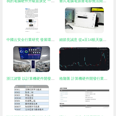
我的電腦硬件升級血淚史 一場與仿真軟件的持久戰
臺式電腦電源通電卻無法開機 全方位排查與解決指南
中國云安全行業研究 發展環境、行業洞察、廠商案例及硬件開發趨勢
細節見誠意 從a豆14航天版圖賞看中國航天的蓬勃發展
浙江諸暨 以計算機硬件開發開拓創新，驅動襪業新增長
格隆匯 計算機硬件開發行業深度解析與投資前瞻